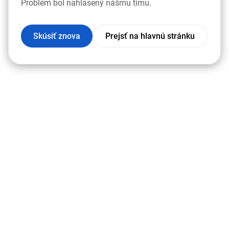
Problém bol nahlásený nášmu tímu.
Skúsiť znova
Prejsť na hlavnú stránku