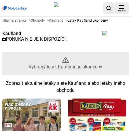
MENU
Reklamný leták Kaufland - Vybr
Hlavná stránka
>
Obchody
>
Kaufland
>
Leták Kaufland ukončený
Kaufland
PONUKA NIE JE K DISPOZÍCII
Vybraný leták Kaufland je ukončený
Zobraziť aktuálne letáky siete Kaufland alebo letáky iného
obchodu