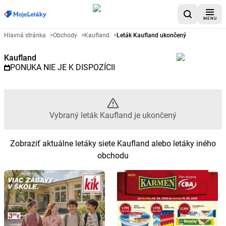
MENU
Reklamný leták Kaufland - Vybr
Hlavná stránka
>
Obchody
>
Kaufland
>
Leták Kaufland ukončený
Kaufland
PONUKA NIE JE K DISPOZÍCII
Vybraný leták Kaufland je ukončený
Zobraziť aktuálne letáky siete Kaufland alebo letáky iného
obchodu