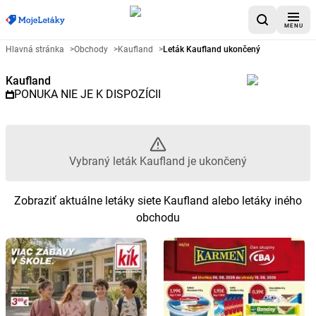
MENU
Reklamný leták Kaufland - Vybr
Hlavná stránka
>
Obchody
>
Kaufland
>
Leták Kaufland ukončený
Kaufland
PONUKA NIE JE K DISPOZÍCII
Vybraný leták Kaufland je ukončený
Zobraziť aktuálne letáky siete Kaufland alebo letáky iného
obchodu