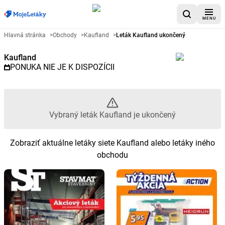
MENU
Reklamný leták Kaufland - Vybr
Hlavná stránka
>
Obchody
>
Kaufland
>
Leták Kaufland ukončený
Kaufland
PONUKA NIE JE K DISPOZÍCII
Vybraný leták Kaufland je ukončený
Zobraziť aktuálne letáky siete Kaufland alebo letáky iného
obchodu