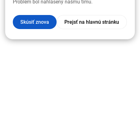
Problém bol nahlásený nášmu tímu.
Skúsiť znova
Prejsť na hlavnú stránku