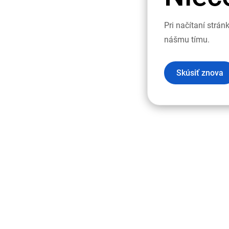
Pri načítaní strá
nášmu tímu.
Skúsiť znova