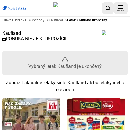
MENU
Reklamný leták Kaufland - Vybr
Hlavná stránka
>
Obchody
>
Kaufland
>
Leták Kaufland ukončený
Kaufland
PONUKA NIE JE K DISPOZÍCII
Vybraný leták Kaufland je ukončený
Zobraziť aktuálne letáky siete Kaufland alebo letáky iného
obchodu