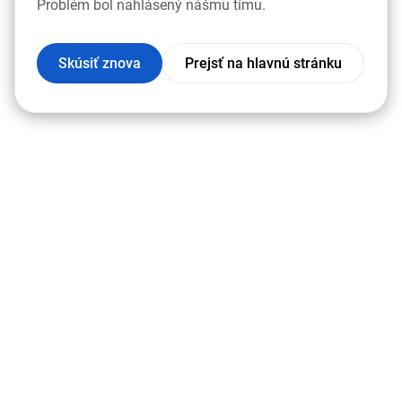
Problém bol nahlásený nášmu tímu.
Skúsiť znova
Prejsť na hlavnú stránku