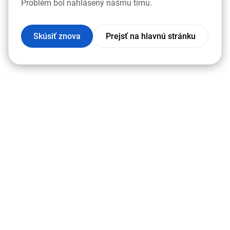
Problém bol nahlásený nášmu tímu.
Skúsiť znova
Prejsť na hlavnú stránku