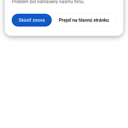
Problém bol nahlásený nášmu tímu.
Skúsiť znova
Prejsť na hlavnú stránku