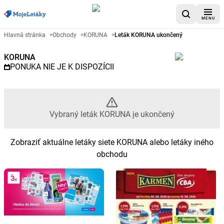
MENU
Reklamný leták KORUNA - Vybr
Hlavná stránka
>
Obchody
>
KORUNA
>
Leták KORUNA ukončený
KORUNA
PONUKA NIE JE K DISPOZÍCII
Vybraný leták KORUNA je ukončený
Zobraziť aktuálne letáky siete KORUNA alebo letáky iného
obchodu