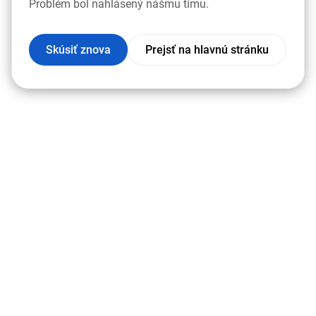
Problém bol nahlásený nášmu tímu.
Skúsiť znova
Prejsť na hlavnú stránku