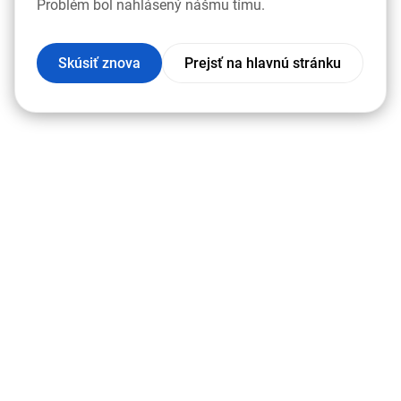
Problém bol nahlásený nášmu tímu.
Skúsiť znova
Prejsť na hlavnú stránku