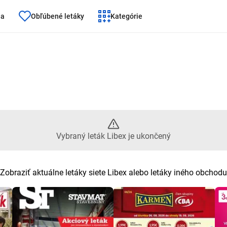
ňa
Obľúbené letáky
Kategórie
leták Libex je ukončený
Vybraný leták Libex je ukončený
Zobraziť aktuálne letáky siete Libex alebo letáky iného obchodu