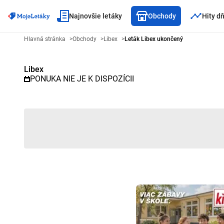
Najnovšie letáky
Obchody
Hity d
Reklamný leták Libex - Vybraný 
Hlavná stránka
>
Obchody
>
Libex
>
Leták Libex ukončený
Libex
PONUKA NIE JE K DISPOZÍCII