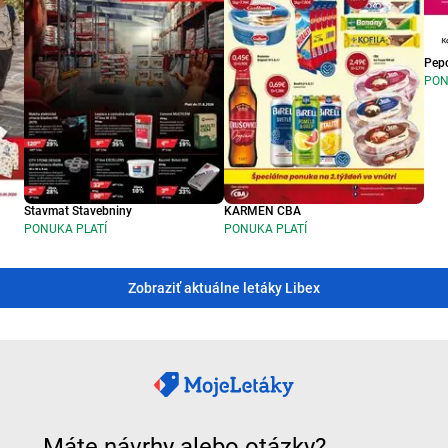
Pep
PON
Stavmat Stavebniny
KARMEN CBA
PONUKA PLATÍ
PONUKA PLATÍ
Zobraziť aktuálne letáky Libex
Máte návrhy alebo otázky?