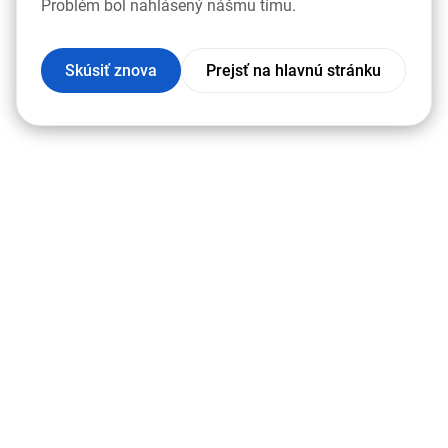
Problém bol nahlásený nášmu tímu.
Skúsiť znova
Prejsť na hlavnú stránku