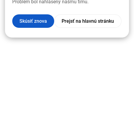
Problém bol nahlásený nášmu tímu.
Skúsiť znova
Prejsť na hlavnú stránku