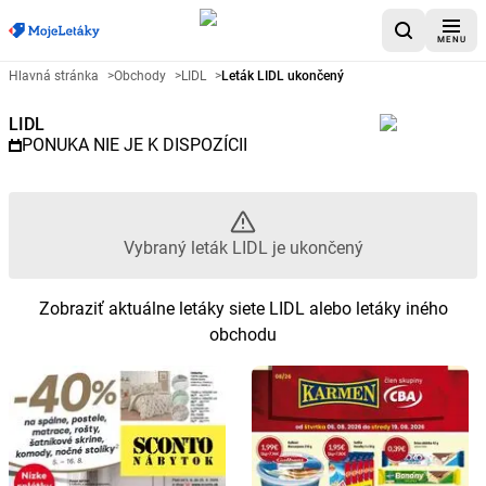
MENU
Reklamný leták LIDL - Vybraný l
Hlavná stránka
>
Obchody
>
LIDL
>
Leták LIDL ukončený
LIDL
PONUKA NIE JE K DISPOZÍCII
Vybraný leták LIDL je ukončený
Zobraziť aktuálne letáky siete LIDL alebo letáky iného
obchodu