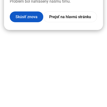
Problém bol nahlásený nášmu tímu.
Skúsiť znova
Prejsť na hlavnú stránku