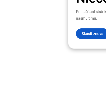
Pri načítaní strá
nášmu tímu.
Skúsiť znova