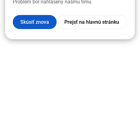
Problém bol nahlásený nášmu tímu.
Skúsiť znova
Prejsť na hlavnú stránku