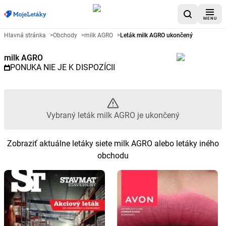
MENU
Reklamný leták milk AGRO - Vy
Hlavná stránka
>
Obchody
>
milk AGRO
>
Leták milk AGRO ukončený
milk AGRO
PONUKA NIE JE K DISPOZÍCII
Vybraný leták milk AGRO je ukončený
Zobraziť aktuálne letáky siete milk AGRO alebo letáky iného
obchodu