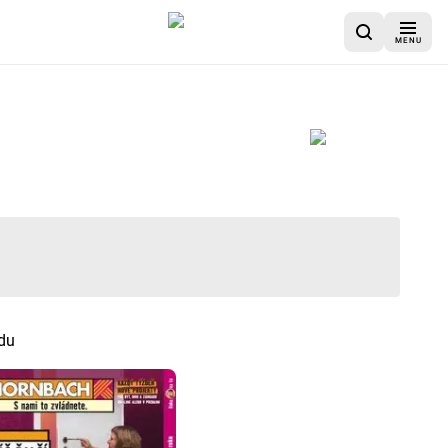
MENU
du