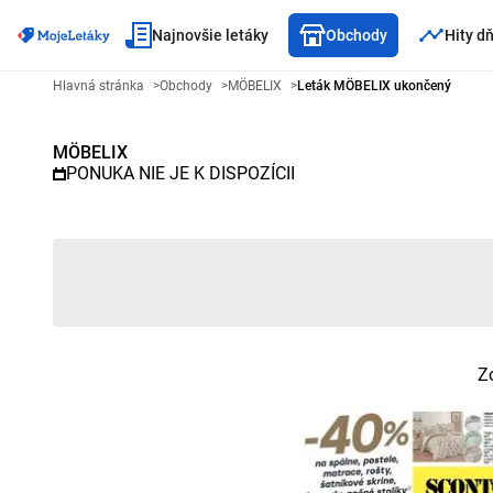
Najnovšie letáky
Obchody
Hity d
Reklamný leták MÖBELIX - Vybr
Hlavná stránka
>
Obchody
>
MÖBELIX
>
Leták MÖBELIX ukončený
MÖBELIX
PONUKA NIE JE K DISPOZÍCII
Z