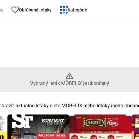
ňa
Obľúbené letáky
Kategórie
aný leták MÖBELIX je ukončený
Vybraný leták MÖBELIX je ukončený
obraziť aktuálne letáky siete MÖBELIX alebo letáky iného obcho