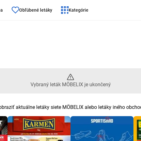
ňa
Obľúbené letáky
Kategórie
aný leták MÖBELIX je ukončený
Vybraný leták MÖBELIX je ukončený
obraziť aktuálne letáky siete MÖBELIX alebo letáky iného obcho