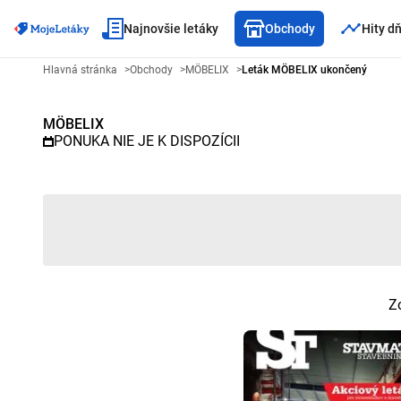
Najnovšie letáky
Obchody
Hity d
Reklamný leták MÖBELIX - Vybr
Hlavná stránka
>
Obchody
>
MÖBELIX
>
Leták MÖBELIX ukončený
MÖBELIX
PONUKA NIE JE K DISPOZÍCII
Z