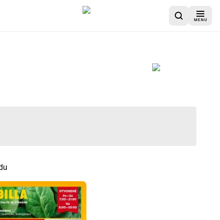
MENU
du