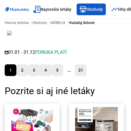
Najnovšie letáky
Obchody
Hity d
Leták MÖBELIX - Katalóg Scho
Hlavná stránka
>
Obchody
>
MÖBELIX
>
Katalóg Schock
01.01 - 31.12
PONUKA PLATÍ
...
1
2
3
4
5
21
Pozrite si aj iné letáky