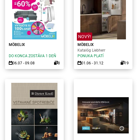
NOVÝ!
MÖBELIX
MÖBELIX
Katalóg Liebherr
DO KONCA ZOSTÁVA 1 DEŇ
PONUKA PLATÍ
06.07 - 09.08
8
01.06 - 31.12
19