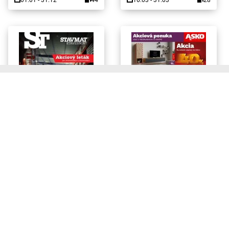
01.01 - 31.12
44
16.03 - 31.03
28
Aplikácia Moje Letáky pre Váš
ONLINE
NOVÝ!
ONLINE
mobil!
Stavmat Stavebniny
ASKO NÁBYTOK
PONUKA PLATÍ
PONUKA PLATÍ
06.07 - 31.08
16
06.08 - 26.08
4
Zostaňte v obraze