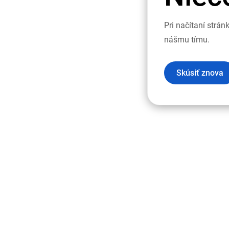
Pri načítaní strá
nášmu tímu.
Skúsiť znova