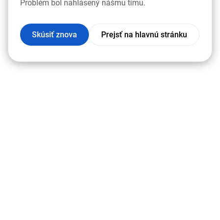
Problém bol nahlásený nášmu tímu.
Skúsiť znova
Prejsť na hlavnú stránku