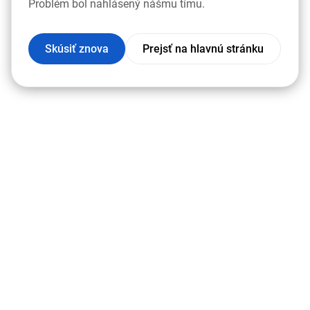
Problém bol nahlásený nášmu tímu.
Skúsiť znova
Prejsť na hlavnú stránku