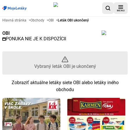
MENU
Reklamný leták OBI - Vybraný l
Hlavná stránka
>
Obchody
>
OBI
>
Leták OBI ukončený
OBI
PONUKA NIE JE K DISPOZÍCII
Vybraný leták OBI je ukončený
Zobraziť aktuálne letáky siete OBI alebo letáky iného
obchodu