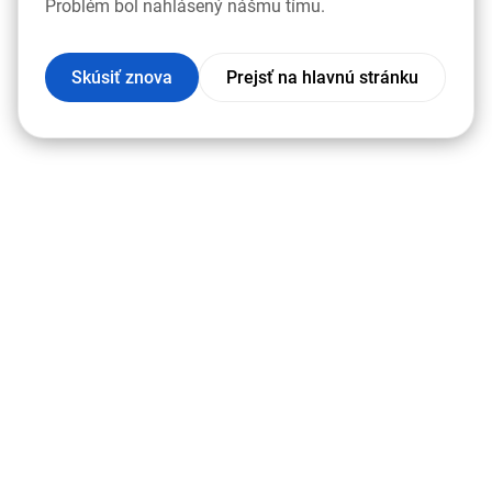
Problém bol nahlásený nášmu tímu.
Skúsiť znova
Prejsť na hlavnú stránku