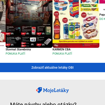
Pep
DO 
Stavmat Stavebniny
KARMEN CBA
PONUKA PLATÍ
PONUKA PLATÍ
Zobraziť aktuálne letáky OBI
Máte návrhy alebo otázky?