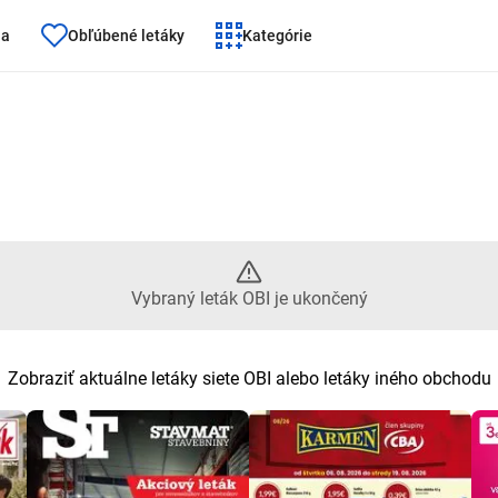
ňa
Obľúbené letáky
Kategórie
eták OBI je ukončený
Vybraný leták OBI je ukončený
Zobraziť aktuálne letáky siete OBI alebo letáky iného obchodu