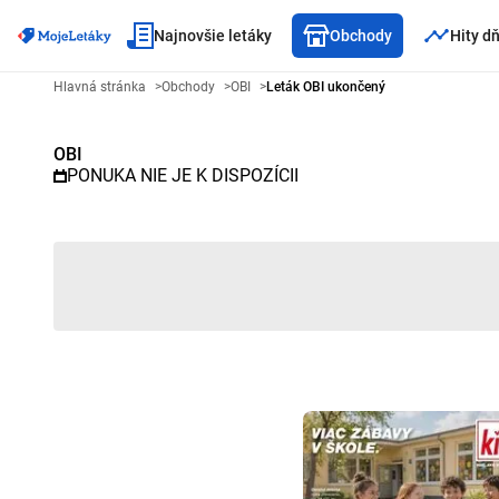
Najnovšie letáky
Obchody
Hity d
Reklamný leták OBI - Vybraný l
Hlavná stránka
>
Obchody
>
OBI
>
Leták OBI ukončený
OBI
PONUKA NIE JE K DISPOZÍCII