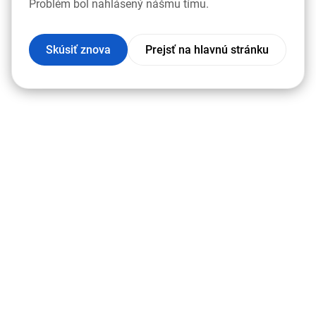
Problém bol nahlásený nášmu tímu.
Skúsiť znova
Prejsť na hlavnú stránku