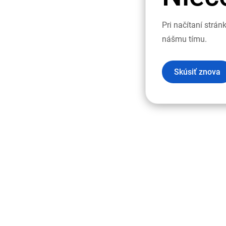
Pri načítaní strá
nášmu tímu.
Skúsiť znova