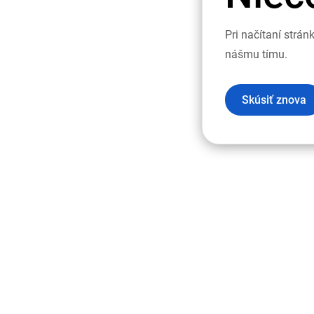
Pri načítaní strá
nášmu tímu.
Skúsiť znova