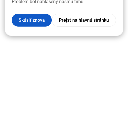
Problém bol nahlásený nášmu tímu.
Skúsiť znova
Prejsť na hlavnú stránku