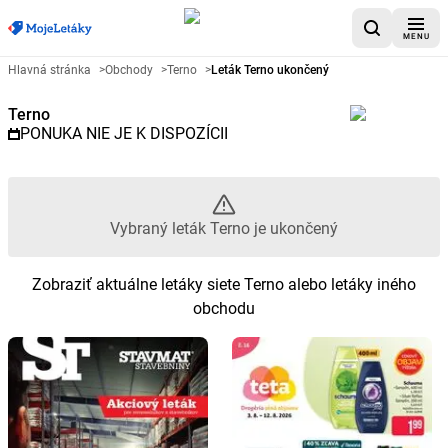
MENU
Reklamný leták Terno - Vybraný
Hlavná stránka
>
Obchody
>
Terno
>
Leták Terno ukončený
Terno
PONUKA NIE JE K DISPOZÍCII
Vybraný leták Terno je ukončený
Zobraziť aktuálne letáky siete Terno alebo letáky iného
obchodu