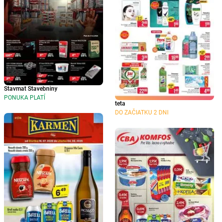
Stavmat Stavebniny
PONUKA PLATÍ
teta
DO ZAČIATKU 2 DNI