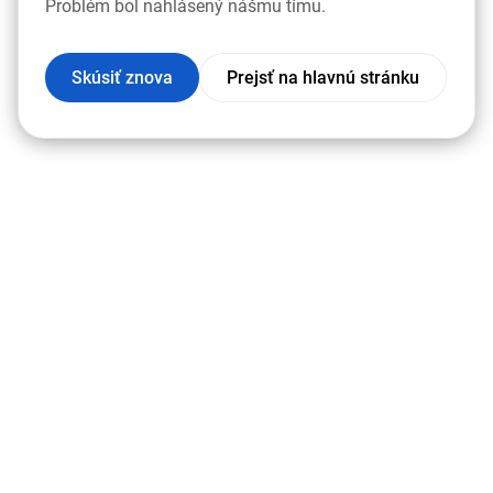
Problém bol nahlásený nášmu tímu.
Skúsiť znova
Prejsť na hlavnú stránku