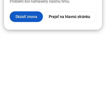
Problém bol nahlásený nášmu tímu.
Skúsiť znova
Prejsť na hlavnú stránku