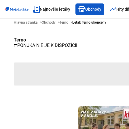
Najnovšie letáky
Obchody
Hity d
Reklamný leták Terno - Vybraný
Hlavná stránka
>
Obchody
>
Terno
>
Leták Terno ukončený
Terno
PONUKA NIE JE K DISPOZÍCII