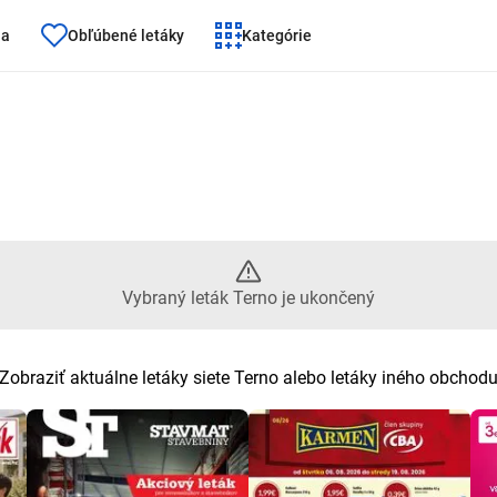
ňa
Obľúbené letáky
Kategórie
 leták Terno je ukončený
Vybraný leták Terno je ukončený
Zobraziť aktuálne letáky siete Terno alebo letáky iného obchod