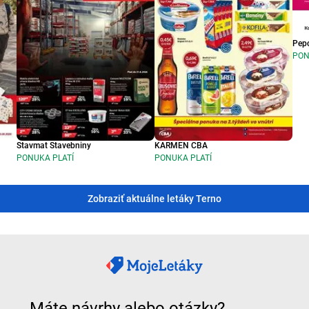
Pep
PON
Stavmat Stavebniny
KARMEN CBA
PONUKA PLATÍ
PONUKA PLATÍ
Zobraziť aktuálne letáky Terno
Máte návrhy alebo otázky?