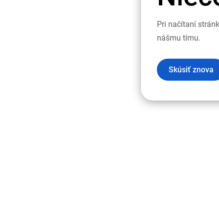
Pri načítaní strá
nášmu tímu.
Skúsiť znova