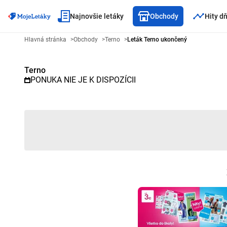
Najnovšie letáky
Obchody
Hity d
Reklamný leták Terno - Vybraný
Hlavná stránka
>
Obchody
>
Terno
>
Leták Terno ukončený
Terno
PONUKA NIE JE K DISPOZÍCII