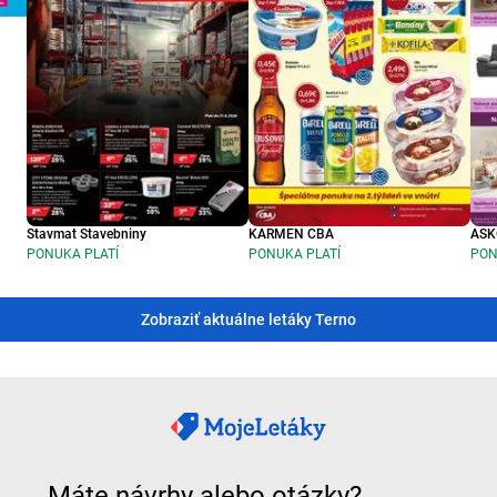
Stavmat Stavebniny
KARMEN CBA
ASK
PONUKA PLATÍ
PONUKA PLATÍ
PON
Zobraziť aktuálne letáky Terno
Máte návrhy alebo otázky?