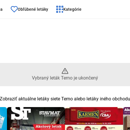
ňa
Obľúbené letáky
Kategórie
 leták Terno je ukončený
Vybraný leták Terno je ukončený
Zobraziť aktuálne letáky siete Terno alebo letáky iného obchod