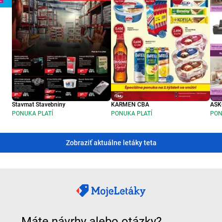
Stavmat Stavebniny
KARMEN CBA
ASK
PONUKA PLATÍ
PONUKA PLATÍ
PON
Zobraziť aktuálne letáky teta
Máte návrhy alebo otázky?