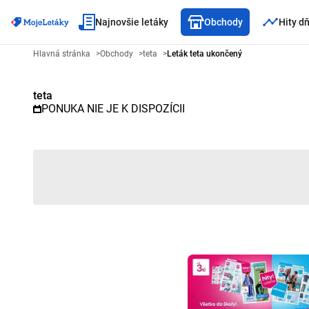
Najnovšie letáky
Obchody
Hity d
Reklamný leták teta - Vybraný l
Hlavná stránka
>
Obchody
>
teta
>
Leták teta ukončený
teta
PONUKA NIE JE K DISPOZÍCII