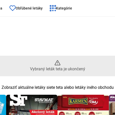
ňa
Obľúbené letáky
Kategórie
eták teta je ukončený
Vybraný leták teta je ukončený
Zobraziť aktuálne letáky siete teta alebo letáky iného obchodu