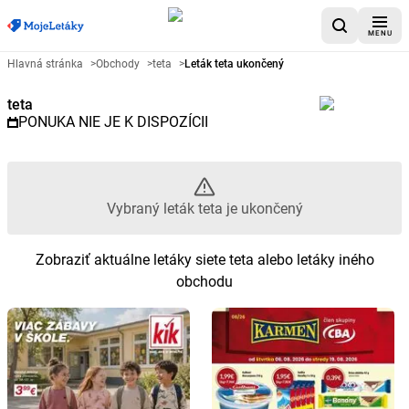
MENU
Reklamný leták teta - Vybraný l
Hlavná stránka
>
Obchody
>
teta
>
Leták teta ukončený
teta
PONUKA NIE JE K DISPOZÍCII
Vybraný leták teta je ukončený
Zobraziť aktuálne letáky siete teta alebo letáky iného
obchodu