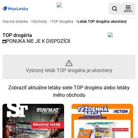
MENU
Reklamný leták TOP drogéria - 
Hlavná stránka
>
Obchody
>
TOP drogéria
>
Leták TOP drogéria ukončený
TOP drogéria
PONUKA NIE JE K DISPOZÍCII
Vybraný leták TOP drogéria je ukončený
Zobraziť aktuálne letáky siete TOP drogéria alebo letáky
iného obchodu