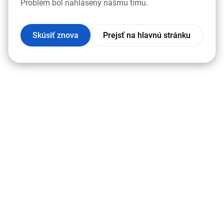
Problém bol nahlásený nášmu tímu.
Skúsiť znova
Prejsť na hlavnú stránku