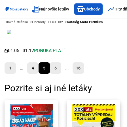
Najnovšie letáky
Obchody
Hity d
Leták XXXLutz - Katalóg Mora 
Hlavná stránka
>
Obchody
>
XXXLutz
>
Katalóg Mora Premium
01.05 - 31.12
PONUKA PLATÍ
...
...
1
4
5
6
16
Pozrite si aj iné letáky