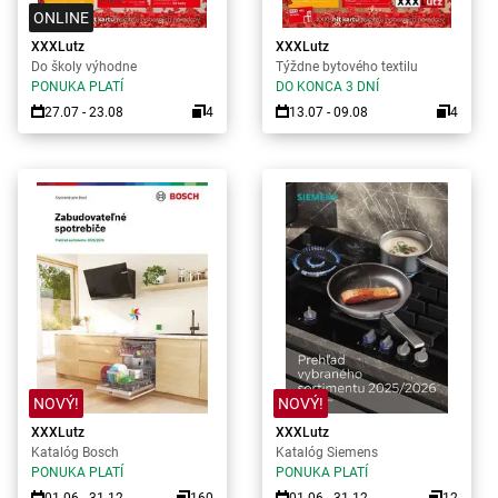
ONLINE
XXXLutz
XXXLutz
Do školy výhodne
Týždne bytového textilu
PONUKA PLATÍ
DO KONCA 3 DNÍ
27.07 - 23.08
4
13.07 - 09.08
4
NOVÝ!
NOVÝ!
XXXLutz
XXXLutz
Katalóg Bosch
Katalóg Siemens
PONUKA PLATÍ
PONUKA PLATÍ