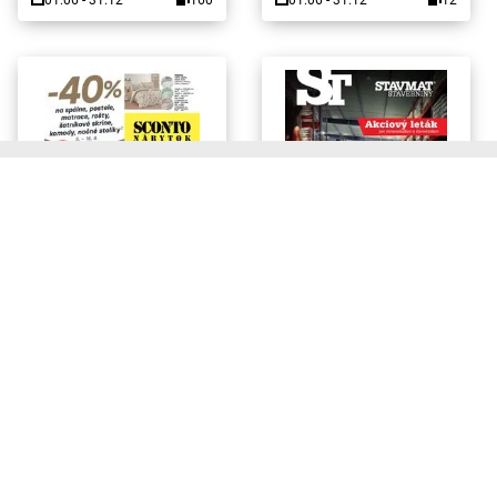
01.06 - 31.12
160
01.06 - 31.12
12
Aplikácia Moje Letáky pre Váš
NOVÝ!
ONLINE
mobil!
SCONTO
Stavmat Stavebniny
PONUKA PLATÍ
PONUKA PLATÍ
05.08 - 25.08
24
06.07 - 31.08
16
Zostaňte v obraze