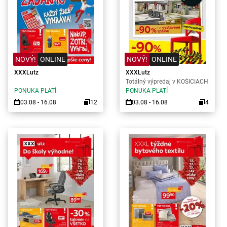
NOVÝ!
ONLINE
NOVÝ!
ONLINE
XXXLutz
XXXLutz
Totálný výpredaj v KOŠICIACH
PONUKA PLATÍ
PONUKA PLATÍ
03.08 - 16.08
12
03.08 - 16.08
4