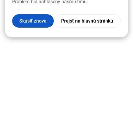
Problém bol nahlásený nášmu tímu.
Skúsiť znova
Prejsť na hlavnú stránku