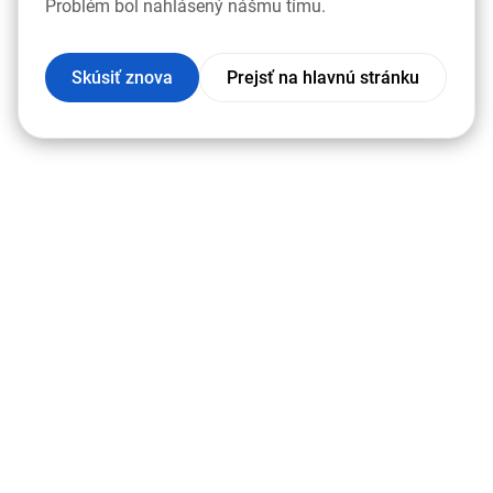
Problém bol nahlásený nášmu tímu.
Skúsiť znova
Prejsť na hlavnú stránku