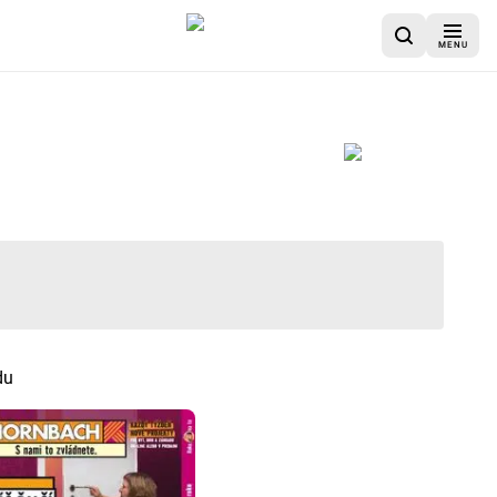
MENU
du