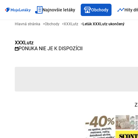
Najnovšie letáky
Obchody
Hity d
Reklamný leták XXXLutz - Vybra
Hlavná stránka
>
Obchody
>
XXXLutz
>
Leták XXXLutz ukončený
XXXLutz
PONUKA NIE JE K DISPOZÍCII
Z