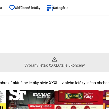
ňa
Obľúbené letáky
Kategórie
ný leták XXXLutz je ukončený
Vybraný leták XXXLutz je ukončený
obraziť aktuálne letáky siete XXXLutz alebo letáky iného obcho