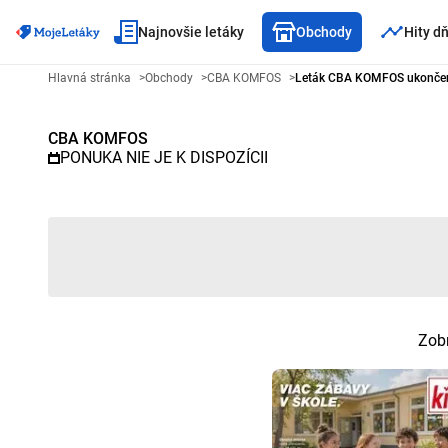
Najnovšie letáky
Obchody
Hity d
Reklamný leták CBA KOMFOS - 
Hlavná stránka
>
Obchody
>
CBA KOMFOS
>
Leták CBA KOMFOS ukonče
CBA KOMFOS
PONUKA NIE JE K DISPOZÍCII
Zobr