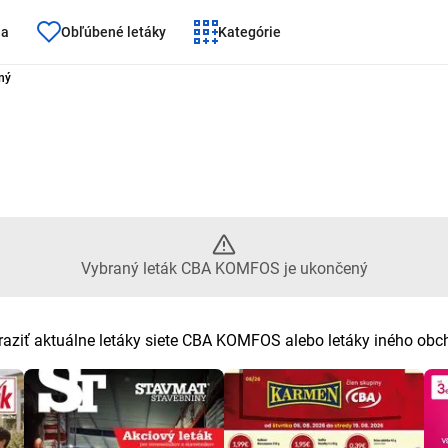
ňa
Obľúbené letáky
Kategórie
Vybraný leták CBA KOMFOS je 
ný
Vybraný leták CBA KOMFOS je ukončený
aziť aktuálne letáky siete CBA KOMFOS alebo letáky iného ob