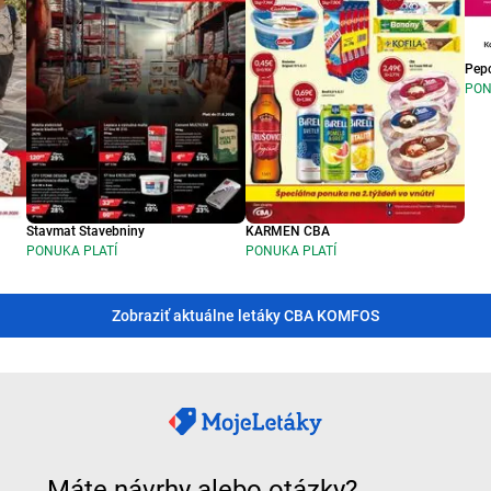
Pep
PON
Stavmat Stavebniny
KARMEN CBA
PONUKA PLATÍ
PONUKA PLATÍ
Zobraziť aktuálne letáky CBA KOMFOS
Máte návrhy alebo otázky?